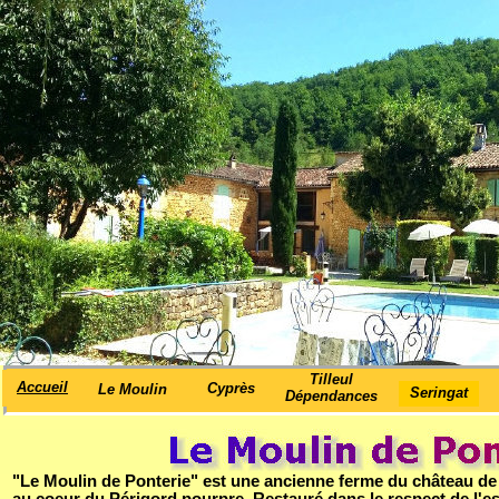
Tilleul
Accueil
Cyprès
Le Moulin
Seringat
Dépendances
"Le Moulin de Ponterie" est une ancienne ferme du château de B