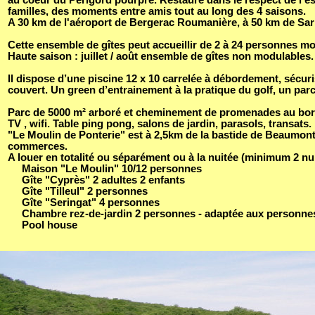
au coeur du Périgord pourpre. Restauré dans le respect de l'e
familles, des moments entre amis tout au long des 4 saisons.
A 30 km de l'aéroport de Bergerac Roumanière, à 50 km de Sar
Cette ensemble de gîtes peut accueillir de 2 à 24 personnes mo
Haute saison : juillet / août ensemble de gîtes non modulables.
Il dispose d’une piscine 12 x 10 carrelée à débordement, sécur
couvert. Un green d’entrainement à la pratique du golf, un parco
Parc de 5000 m² arboré et cheminement de promenades au bord
TV , wifi. Table ping pong, salons de jardin, parasols, transats.
"Le Moulin de Ponterie" est à 2,5km de la bastide de Beaumont
commerces.
A louer en totalité ou séparément ou à la nuitée (minimum 2 nui
Maison "Le Moulin" 10/12 personnes
Gîte "Cyprès" 2 adultes 2 enfants
Gîte "Tilleul" 2 personnes
Gîte "Seringat" 4 personnes
Chambre rez-de-jardin 2 personnes - adaptée aux personnes 
Pool house